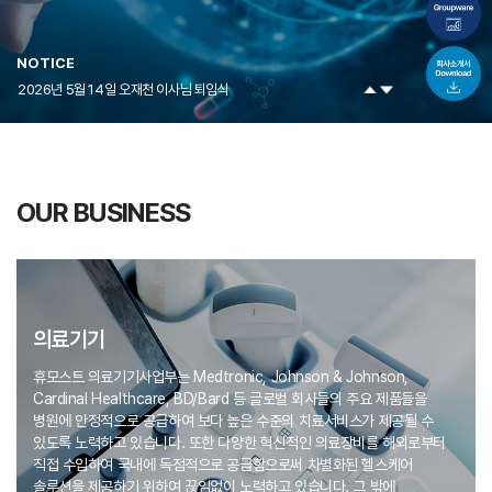
평가유예 신의료기술 고시 ⌈보건복지부 고시 제2025-180호⌋
NOTICE
2026년 5월 14일 오재천 이사님 퇴임식
평가유예 신의료기술 고시 ⌈보건복지부 고시 제2025-180호⌋
2026년 5월 14일 오재천 이사님 퇴임식
평가유예 신의료기술 고시 ⌈보건복지부 고시 제2025-180호⌋
OUR BUSINESS
의료기기
휴모스트 의료기기사업부는 Medtronic, Johnson & Johnson,
Cardinal Healthcare,
BD/Bard 등 글로벌 회사들의 주요 제품들을
병원에 안정적으로 공급하여 보다 높은
수준의 치료서비스가 제공될 수
있도록 노력하고 있습니다.
또한 다양한 혁신적인 의료장비를 해외로부터
직접 수입하여 국내에 독점적으로
공급함으로써 차별화된 헬스케어
솔루션을 제공하기 위하여 끊임없이 노력하고 있습니다.
그 밖에