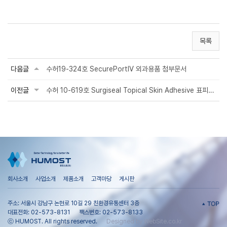
목록
다음글
수허19-324호 SecurePortIV 외과용품 첨부문서
이전글
수허 10-619호 Surgiseal Topical Skin Adhesive 표피외 연조직 접합용 접착제 첨부문...
회사소개
사업소개
제품소개
고객마당
게시판
주소: 서울시 강남구 논현로 10길 29 친환경유통센터 3층
대표전화: 02-573-8131
팩스번호: 02-573-8133
ⓒ HUMOST. All rights reserved.
Designed by WebSite.co.kr