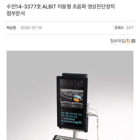
수인14-3377호 ALBIT 이동형 초음파 영상진단장치
첨부문서
박순원
2026-01-19
조회수
207
첨부파일
(
1
)