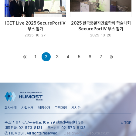
IGET Live 2025 SecurePortIV
2025 한국중환자간호학회 학술대회
부스 참가
SecurePortIV 부스 참가
2025-10-27
2025-10-20
1
2
3
4
5
6
7
회사소개
사업소개
제품소개
고객마당
게시판
주소: 서울시 강남구 논현로 10길 29 친환경유통센터 3층
대표전화: 02-573-8131
팩스번호: 02-573-8133
ⓒ HUMOST. All rights reserved.
Designed by WebSite.co.kr