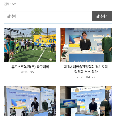
전체 : 52
검색하기
휴모스트녹원(주) 축구대회
제1차 대한슬관절학회 경기지회
집담회 부스 참가
2025-05-30
2025-04-22